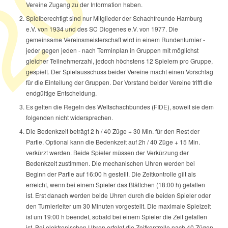
Vereine Zugang zu der Information haben.
Spielberechtigt sind nur Mitglieder der Schachfreunde Hamburg
e.V. von 1934 und des SC Diogenes e.V. von 1977. Die
gemeinsame Vereinsmeisterschaft wird in einem Rundenturnier -
jeder gegen jeden - nach Terminplan in Gruppen mit möglichst
gleicher Teilnehmerzahl, jedoch höchstens 12 Spielern pro Gruppe,
gespielt. Der Spielausschuss beider Vereine macht einen Vorschlag
für die Einteilung der Gruppen. Der Vorstand beider Vereine trifft die
endgültige Entscheidung.
Es gelten die Regeln des Weltschachbundes (FIDE), soweit sie dem
folgenden nicht widersprechen.
Die Bedenkzeit beträgt 2 h / 40 Züge + 30 Min. für den Rest der
Partie. Optional kann die Bedenkzeit auf 2h / 40 Züge + 15 Min.
verkürzt werden. Beide Spieler müssen der Verkürzung der
Bedenkzeit zustimmen. Die mechanischen Uhren werden bei
Beginn der Partie auf 16:00 h gestellt. Die Zeitkontrolle gilt als
erreicht, wenn bei einem Spieler das Blättchen (18:00 h) gefallen
ist. Erst danach werden beide Uhren durch die beiden Spieler oder
den Turnierleiter um 30 Minuten vorgestellt. Die maximale Spielzeit
ist um 19:00 h beendet, sobald bei einem Spieler die Zeit gefallen
ist. Bei elektronischen Uhren erfolgt die Zeitkontrolle nach 40 Zügen