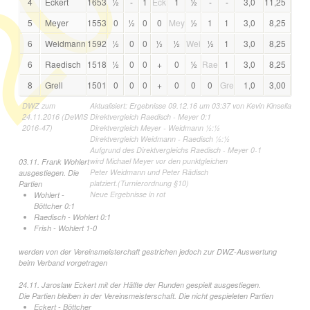
4
Eckert
1653
½
-
1
Eck
1
½
-
-
3,0
11,25
5
Meyer
1553
0
½
0
0
Mey
½
1
1
3,0
8,25
6
Weidmann
1592
½
0
0
½
½
Wei
½
1
3,0
8,25
6
Raedisch
1518
½
0
0
+
0
½
Rae
1
3,0
8,25
8
Grell
1501
0
0
0
+
0
0
0
Gre
1,0
3,00
DWZ zum
Aktualisiert: Ergebnisse 09.12.16 um 03:37 von Kevin Kinsella
24.11.2016 (DeWIS
Direktvergleich Raedisch - Meyer 0:1
2016-47)
Direktvergleich Meyer - Weidmann ½:½
Direktvergleich Weidmann - Raedisch ½:½
Aufgrund des Direktvergleichs Raedisch - Meyer 0-1
wird Michael Meyer vor den punktgleichen
03.11. Frank Wohlert
Peter Weidmann und Peter Rädisch
ausgestiegen. Die
platziert.(Turnierordnung §10)
Partien
Neue Ergebnisse in rot
Wohlert -
Böttcher 0:1
Raedisch - Wohlert 0:1
Frish - Wohlert 1-0
werden von der Vereinsmeisterchaft gestrichen jedoch zur DWZ-Auswertung
beim Verband vorgetragen
24.11. Jaroslaw Eckert mit der Hälfte der Runden gespielt ausgestiegen.
Die Partien bleiben in der Vereinsmeisterschaft. Die nicht gespieleten Partien
Eckert - Böttcher