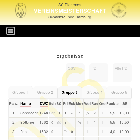
SC Diogenes
VEREINSMEISTERSCHAFT
Schachfreunde Hamburg
016
Ergebnisse
CSV
PDF
Alle PDF
Gruppe 1
Gruppe 2
Gruppe 3
Gruppe 4
Gruppe 5
Platz
Name
DWZ
Sch
Böt
Fri
Eck
Mey
Wei
Rae
Gre
Punkte
SB
1
Schroeder
1748
Sch
1
1
½
1
½
½
1
5,5
18,00
2
Böttcher
1662
0
Böt
+
+
½
1
1
1
5,5
15,50
3
Frish
1532
0
-
Fri
0
1
1
1
1
4,0
10,00